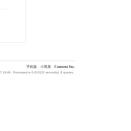
手机版
|
小黑屋
|
Comsenz Inc.
7 19:49
, Processed in 0.013122 second(s), 8 queries .