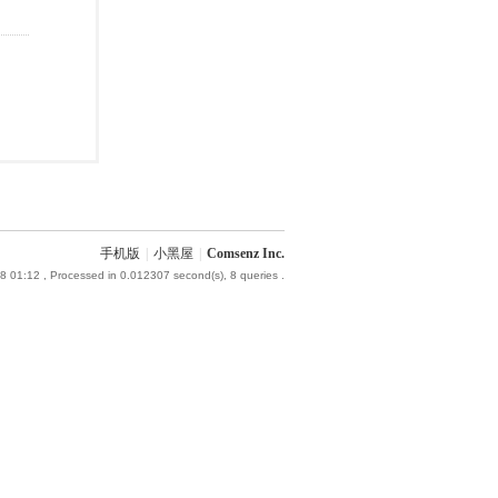
手机版
|
小黑屋
|
Comsenz Inc.
8 01:12
, Processed in 0.012307 second(s), 8 queries .