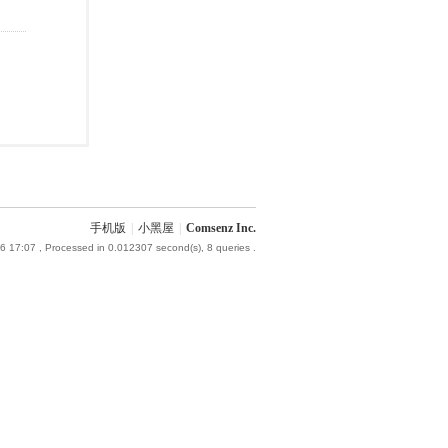
手机版
|
小黑屋
|
Comsenz Inc.
6 17:07
, Processed in 0.012307 second(s), 8 queries .