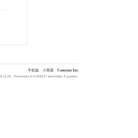
手机版
|
小黑屋
|
Comsenz Inc.
6 11:00
, Processed in 0.026217 second(s), 8 queries .