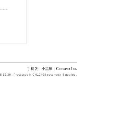
手机版
|
小黑屋
|
Comsenz Inc.
8 15:36
, Processed in 0.012468 second(s), 8 queries .