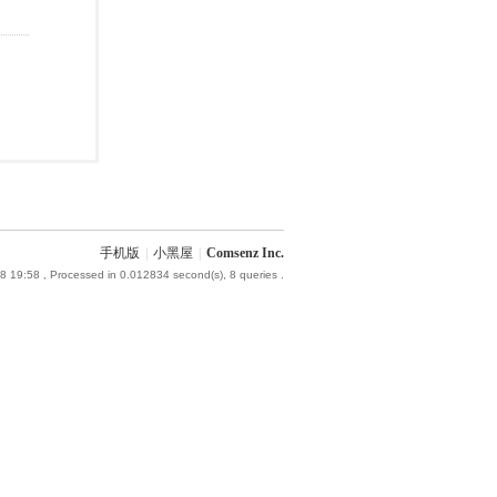
手机版
|
小黑屋
|
Comsenz Inc.
8 19:58
, Processed in 0.012834 second(s), 8 queries .