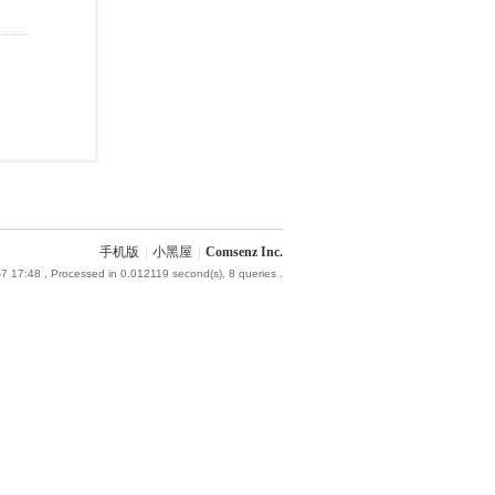
手机版
|
小黑屋
|
Comsenz Inc.
7 17:48
, Processed in 0.012119 second(s), 8 queries .