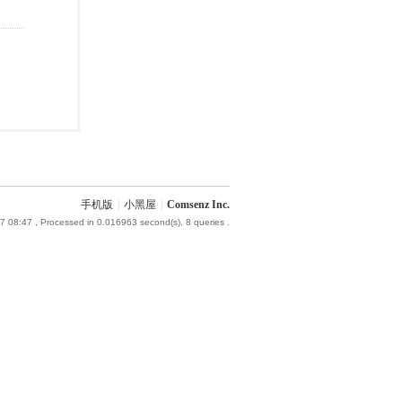
手机版
|
小黑屋
|
Comsenz Inc.
7 08:47
, Processed in 0.016963 second(s), 8 queries .