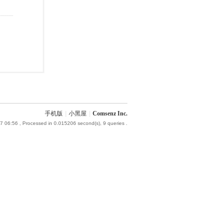
手机版
|
小黑屋
|
Comsenz Inc.
7 06:56
, Processed in 0.015206 second(s), 9 queries .