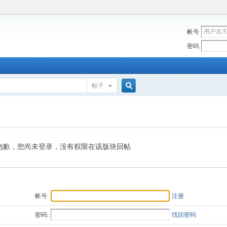
帐号
密码
帖子
搜
索
抱歉，您尚未登录，没有权限在该版块回帖
帐号:
注册
密码:
找回密码