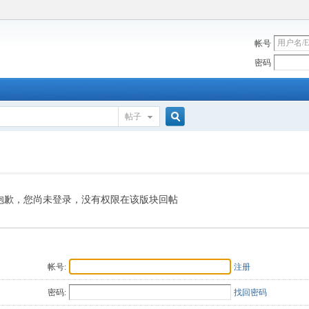
帐号
密码
帖子
搜
索
抱歉，您尚未登录，没有权限在该版块回帖
帐号:
注册
密码:
找回密码