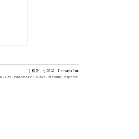
手机版
|
小黑屋
|
Comsenz Inc.
6 21:59
, Processed in 0.015060 second(s), 9 queries .