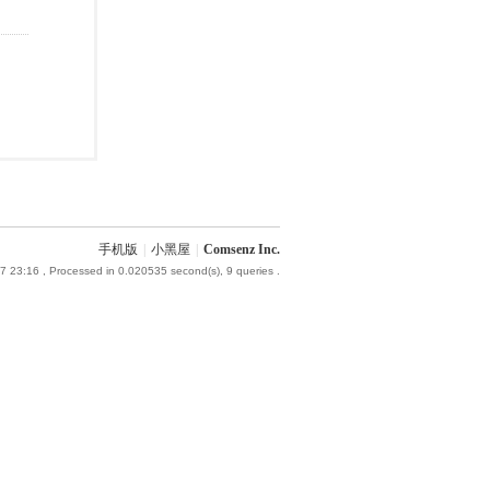
手机版
|
小黑屋
|
Comsenz Inc.
7 23:16
, Processed in 0.020535 second(s), 9 queries .