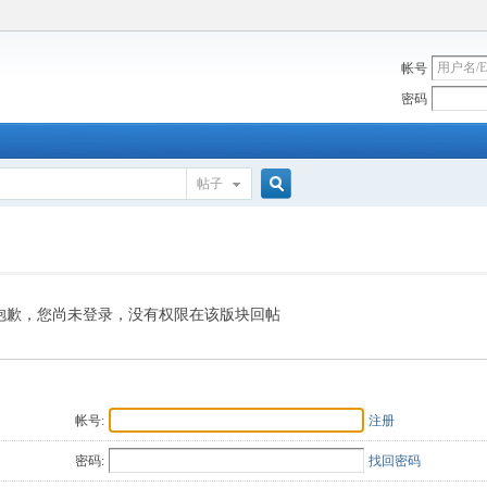
帐号
密码
帖子
搜
索
抱歉，您尚未登录，没有权限在该版块回帖
帐号:
注册
密码:
找回密码