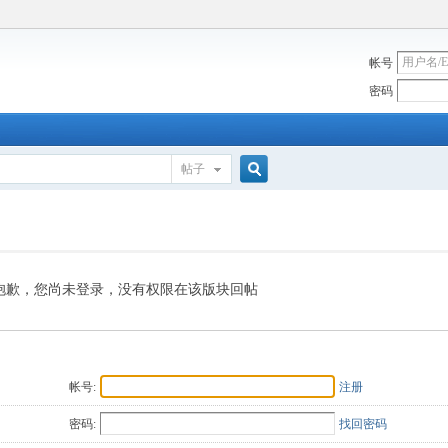
帐号
密码
帖子
搜
索
抱歉，您尚未登录，没有权限在该版块回帖
帐号:
注册
密码:
找回密码