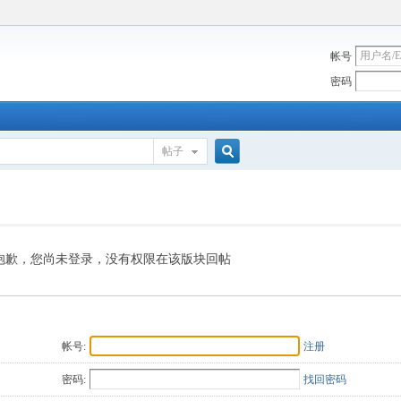
帐号
密码
帖子
搜
索
抱歉，您尚未登录，没有权限在该版块回帖
帐号:
注册
密码:
找回密码