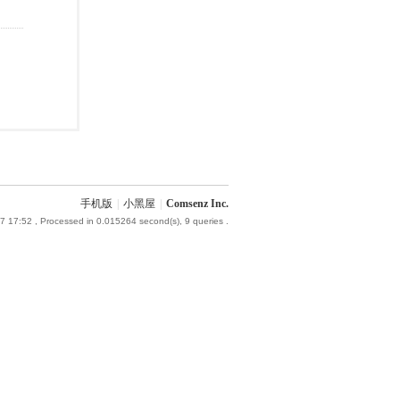
手机版
|
小黑屋
|
Comsenz Inc.
7 17:52
, Processed in 0.015264 second(s), 9 queries .