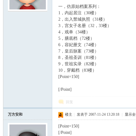
一，仿原始档案系列：
1，内起居注（30楼）
scu
2，出入禁城执照（31楼）
3，宫女子名册（32，33楼）
4，戏单（34楼）
5，膳底档（72楼）
6，容妃册文（74楼）
7，皇后脉案（73楼）
8，圣祖圣训（81楼）
9，世祖实录（82楼）
10，穿戴档（83楼）
z!
[Point=150]
[/Point]
回复
万方安和
楼主
|
发表于 2007-11-24 13:20:18
|
显示全
[Point=150]
[/Point]
Bo