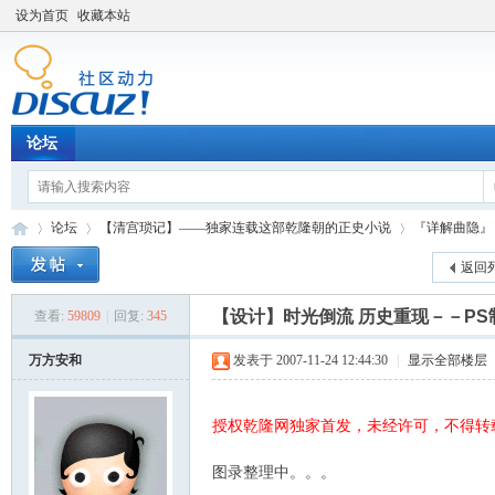
设为首页
收藏本站
论坛
论坛
【清宫琐记】——独家连载这部乾隆朝的正史小说
『详解曲隐』
返回
【设计】时光倒流 历史重现－－PS
查看:
59809
|
回复:
345
Di
»
›
›
万方安和
发表于 2007-11-24 12:44:30
|
显示全部楼层
授权乾隆网独家首发，未经许可，不得转
图录整理中。。。