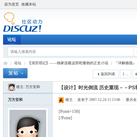
设为首页
收藏本站
论坛
论坛
【清宫琐记】——独家连载这部乾隆朝的正史小说
『详解曲隐』
返回列表
1 ...
楼主:
万方安和
【设计】时光倒流 历史重现－－PS
Di
»
›
›
万方安和
楼主
|
发表于 2007-12-24 11:13:06
|
显示全
[Point=150]
[/Point]