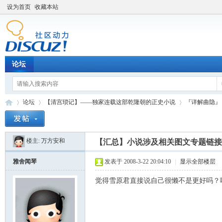
设为首页
收藏本站
论坛
论坛
【清宫琐记】——独家连载这部乾隆朝的正史小说
『详解曲隐』
楼主:
万方安和
【汇总】小说涉及相关图文专题链接
Di
»
›
›
雅舍闻琴
发表于 2008-3-22 20:04:10
|
显示全部楼层
觉得雪原君直接说自己很懒不是更好吗？