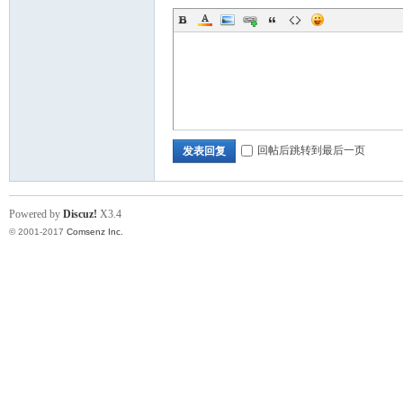
回帖后跳转到最后一页
发表回复
Powered by
Discuz!
X3.4
© 2001-2017
Comsenz Inc.