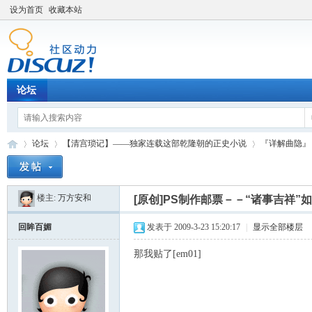
设为首页
收藏本站
论坛
论坛
【清宫琐记】——独家连载这部乾隆朝的正史小说
『详解曲隐』
楼主:
万方安和
[原创]PS制作邮票－－“诸事吉祥”
Di
»
›
›
回眸百媚
发表于 2009-3-23 15:20:17
|
显示全部楼层
那我贴了[em01]