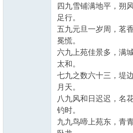
四九雪铺满地平，朔
足行。
五九元旦一岁周，茗
冕慌。
六九上苑佳景多，满
太和。
七九之数六十三，堤
月天。
八九风和日迟迟，名
钓时。
九九鸟啼上苑东，青