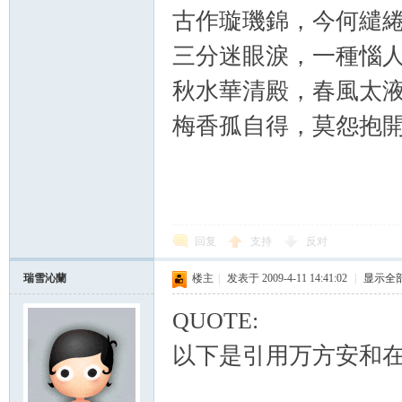
古作璇璣錦，今何繾
三分迷眼淚，一種惱
秋水華清殿，春風太
梅香孤自得，莫怨抱
ard
回复
支持
反对
瑞雪沁蘭
楼主
|
发表于 2009-4-11 14:41:02
|
显示全
QUOTE:
以下是引用万方安和在2009