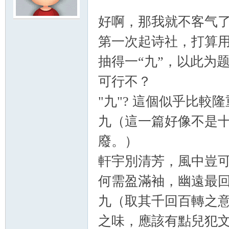
好啊，那我就不客气
scu
第一次起诗社，打算用
抽得一“九”，以此为
可行不？
"九"? 這個似乎比
九（這一篇好像不是十
z!
廢。）
軒宇別清芳，風中豈
何需盈滿袖，幽遠最
九（取其千回百轉之
之味，應該有點兒犯
Bo