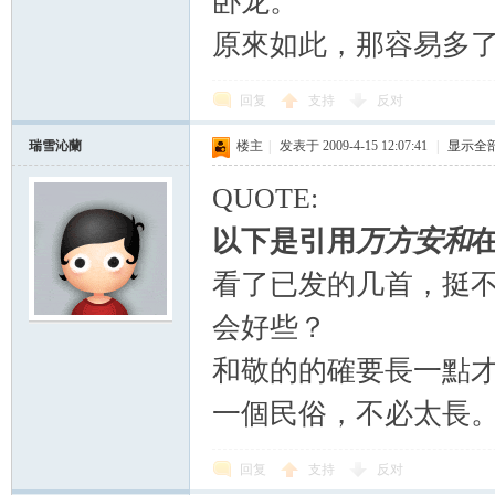
卧龙。
原來如此，那容易多
回复
支持
反对
瑞雪沁蘭
楼主
|
发表于 2009-4-15 12:07:41
|
显示全
QUOTE:
以下是引用
万方安和
在
看了已发的几首，挺
会好些？
和敬的的確要長一點
一個民俗，不必太長
回复
支持
反对