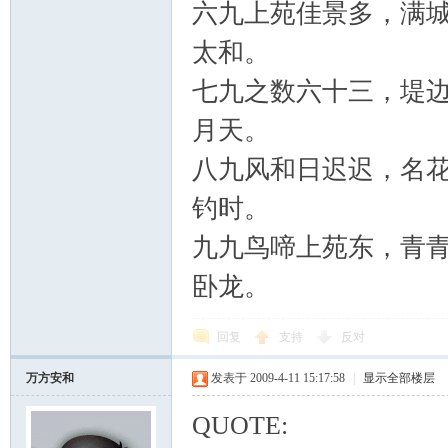
六九上苑佳景多，满
太和。
七九之数六十三，堤
月天。
八九风和日迟迟，名
钓时。
九九鸟啼上苑东，青
卧龙。
回复
支持
反对
万方安和
发表于 2009-4-11 15:17:58
|
显示全部楼层
QUOTE: