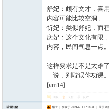
舒妃：颇有文才，喜
内容可能比较空洞。
忻妃：类似舒妃，而
庆妃：这个文化有限
内容，民间气息一点
这样要求是不是太难
一说，别耽误你功课
[em14]
回复
支持
反对
瑞雪沁蘭
楼主
|
发表于 2009-4-11 17:58:31
|
显示全