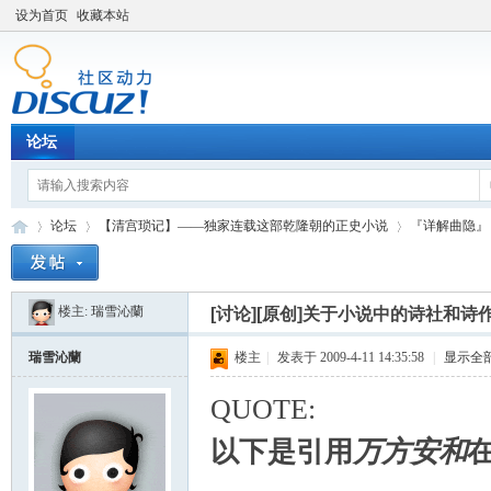
设为首页
收藏本站
论坛
论坛
【清宫琐记】——独家连载这部乾隆朝的正史小说
『详解曲隐』
楼主:
瑞雪沁蘭
[讨论][原创]关于小说中的诗社和诗
Di
»
›
›
瑞雪沁蘭
楼主
|
发表于 2009-4-11 14:35:58
|
显示全
QUOTE:
以下是引用
万方安和
在