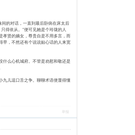
姐妹间的对话，一直到最后卧病在床太后
，只得依从。”便可见她是个玲珑的人
是孝贤的嫡女，尊贵自是不用多言，而
得早，不然还有个说说贴心话的人来宽
没什么心机城府。不管是劝慰和敬还是
。
小九儿逞口舌之争。聊聊术语便显得懂
举报