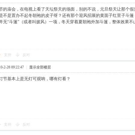
节的庙会，在电视上看了天坛祭天的场面，别的不说，元旦祭天让那个假
是不是置办不起冬朝袍的皮子呀？还有那个迎风招展的黄面子红里子斗篷
并无“斗篷”（或者叫披风）一项，冬天穿着夏朝袍外加斗篷，整体效果不
支持
反对
2-28 09:22:47
|
显示全部楼层
灯节基本上是无灯可观呐，哪有灯看？
支持
反对