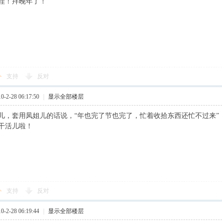
哇！拜晚年了！
支持
反对
2-28 06:17:50
|
显示全部楼层
儿，套用凤姐儿的话说，“年也完了节也完了，忙着收拾东西还忙不过来”
干活儿啦！
支持
反对
2-28 06:19:44
|
显示全部楼层