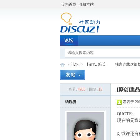
设为首页
收藏本站
论坛
论坛
【清宫琐记】——独家连载这部
[原创]重
查看:
4955
|
回复:
15
Di
»
›
纸砚债
发表于 2010-
QUOTE:
现在的元宵
灯或许还有