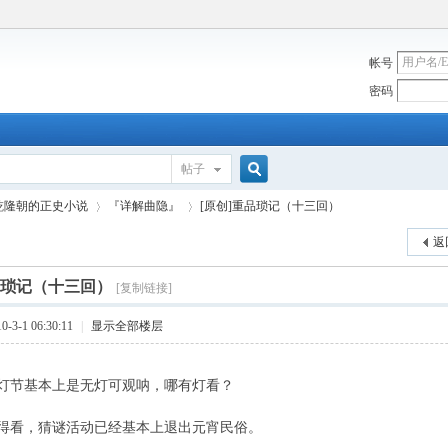
帐号
密码
帖子
搜
乾隆朝的正史小说
『详解曲隐』
[原创]重品琐记（十三回）
返
索
品琐记（十三回）
[复制链接]
›
›
3-1 06:30:11
|
显示全部楼层
灯节基本上是无灯可观呐，哪有灯看？
得看，猜谜活动已经基本上退出元宵民俗。