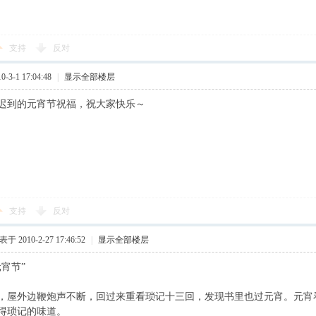
支持
反对
3-1 17:04:48
|
显示全部楼层
迟到的元宵节祝福，祝大家快乐～
支持
反对
于 2010-2-27 17:46:52
|
显示全部楼层
宵节”
，屋外边鞭炮声不断，回过来重看琐记十三回，发现书里也过元宵。元宵看
得琐记的味道。