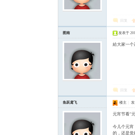
scu
回复
图南
发表于 2010-
給大家一个
z!
回复
鱼跃鸢飞
楼主
|
发表
元宵节看“元
今儿个元宵
的，还是觉
Bo