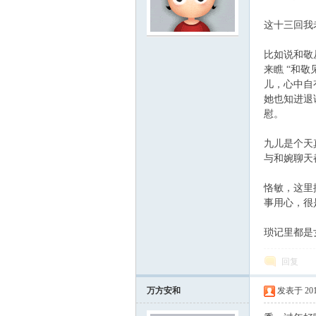
这十三回我
比如说和敬
来瞧 “和
儿，心中自
她也知进退
慰。
ard
九儿是个天
与和婉聊天
恪敏，这里
事用心，很
琐记里都是
回复
万方安和
发表于 2010-