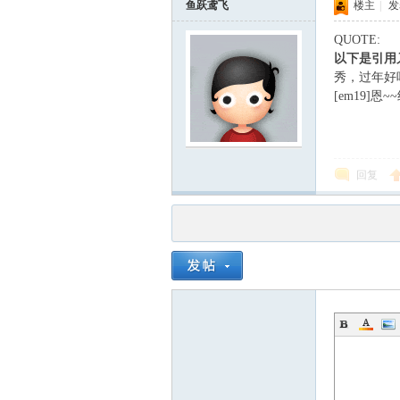
鱼跃鸢飞
楼主
|
发表
QUOTE:
以下是引用
秀，过年好
[em19]
回复