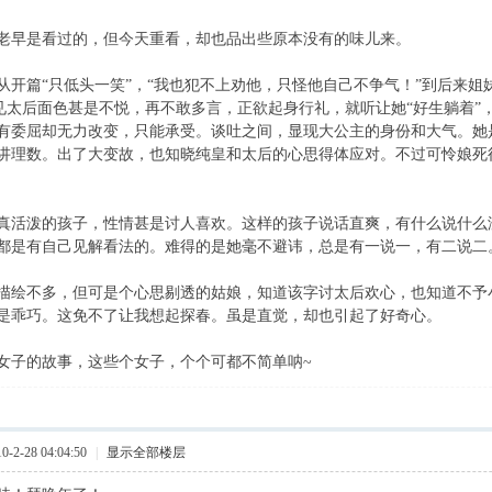
老早是看过的，但今天重看，却也品出些原本没有的味儿来。
从开篇“只低头一笑”，“我也犯不上劝他，只怪他自己不争气！”到后来
敬见太后面色甚是不悦，再不敢多言，正欲起身行礼，就听让她“好生躺着”
有委屈却无力改变，只能承受。谈吐之间，显现大公主的身份和大气。她
讲理数。出了大变故，也知晓纯皇和太后的心思得体应对。不过可怜娘死
真活泼的孩子，性情甚是讨人喜欢。这样的孩子说话直爽，有什么说什么
都是有自己见解看法的。难得的是她毫不避讳，总是有一说一，有二说二
描绘不多，但可是个心思剔透的姑娘，知道该字讨太后欢心，也知道不予
是乖巧。这免不了让我想起探春。虽是直觉，却也引起了好奇心。
女子的故事，这些个女子，个个可都不简单呐~
2-28 04:04:50
|
显示全部楼层