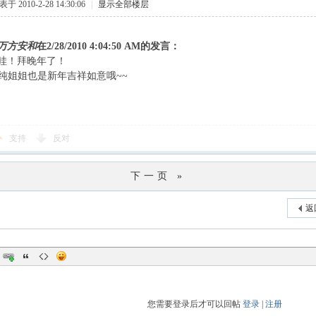
于 2010-2-28 14:30:06
|
显示全部楼层
万方安和
在2/28/2010 4:04:50 AM的发言：
哇！拜晚年了！
恩~~纯姐姐也是新年吉祥如意哦~~
支持
反对
下一页 »
返
您需要登录后才可以回帖
登录
|
注册