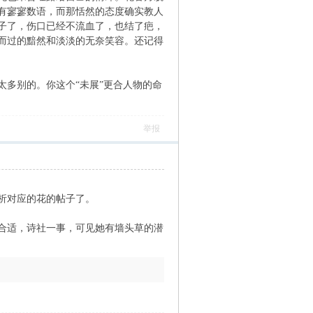
有寥寥数语，而那恬然的态度确实教人
子了，伤口已经不流血了，也结了疤，
而过的黯然和淡淡的无奈笑容。还记得
多别的。你这个“未展”更合人物的命
举报
析对应的花的帖子了。
合适，诗社一事，可见她有墙头草的潜