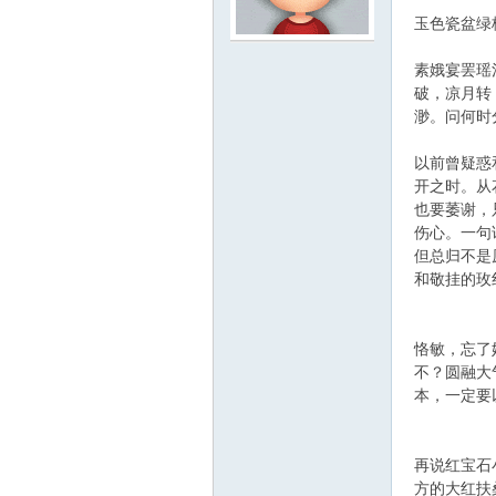
玉色瓷盆绿
scu
素娥宴罢瑶
破，凉月转
渺。问何时
以前曾疑惑
开之时。从
也要萎谢，
伤心。一句
但总归不是
z!
和敬挂的玫
恪敏，忘了
不？圆融大
本，一定要
再说红宝石
方的大红扶
Bo