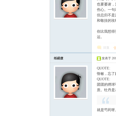
也要萎谢，
伤心。一句
但总归不是
和敬挂的玫
你比我想得
运。
回复
纸砚债
发表于 2011-
QUOTE:
恪敏，忘了
QUOTE:
团团的绣球
质。牡丹是
就是芍药呀