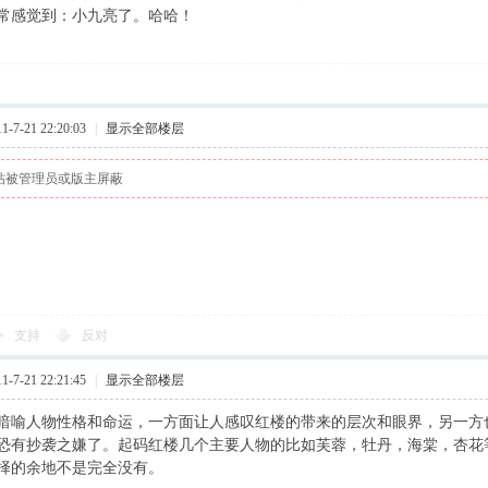
常感觉到：小九亮了。哈哈！
7-21 22:20:03
|
显示全部楼层
帖被管理员或版主屏蔽
支持
反对
7-21 22:21:45
|
显示全部楼层
暗喻人物性格和命运，一方面让人感叹红楼的带来的层次和眼界，另一方
恐有抄袭之嫌了。起码红楼几个主要人物的比如芙蓉，牡丹，海棠，杏花
择的余地不是完全没有。