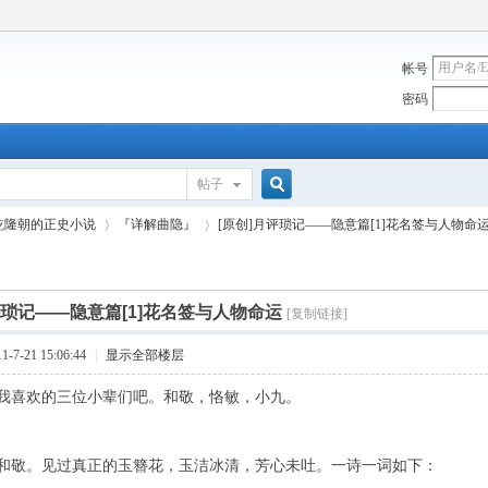
帐号
密码
帖子
搜
乾隆朝的正史小说
『详解曲隐』
[原创]月评琐记——隐意篇[1]花名签与人物命
索
评琐记——隐意篇[1]花名签与人物命运
[复制链接]
›
›
7-21 15:06:44
|
显示全部楼层
我喜欢的三位小辈们吧。和敬，恪敏，小九。
和敬。见过真正的玉簪花，玉洁冰清，芳心未吐。一诗一词如下：