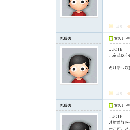
回复
纸砚债
发表于 2011-
QUOTE:
儿童莫讶心
逐月帮和敬
回复
纸砚债
发表于 2011-
QUOTE:
以前曾疑惑
开之时。从