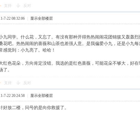
支持
反对
7-22 08:32:06
|
显示全部楼层
小九同学。什么花，又忘了。有没有那种开得热热闹闹花团锦簇又轰轰烈
桑花吧。热热闹闹的蔷薇和山茶也差强人意。是我偏爱小九，还是小九每
常感觉到：小九亮了。哈哈！
大红色花朵，方向肯定没错。我选的是红色蔷薇，可能花朵不够大，好在
场了。
支持
反对
7-22 20:24:58
|
显示全部楼层
计好放二楼，问号的是向你救援了。