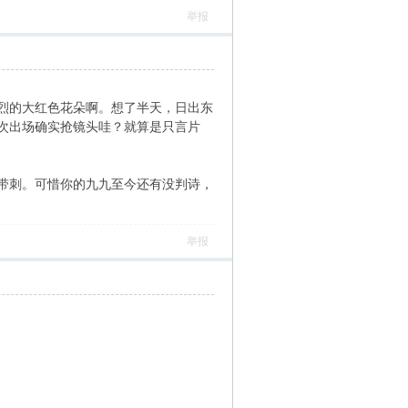
举报
烈的大红色花朵啊。想了半天，日出东
次出场确实抢镜头哇？就算是只言片
带刺。可惜你的九九至今还有没判诗，
举报