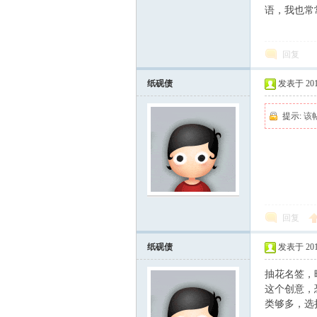
语，我也常
回复
纸砚债
发表于 2011-
提示:
该
ard
回复
纸砚债
发表于 2011-
抽花名签，
这个创意，
类够多，选