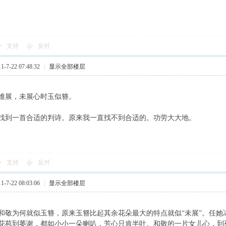
支持
反对
7-22 07:48:32
|
显示全部楼层
难展，未展心时玉似簪。
找到一首合适的判诗。原来我一直找不到合适的。功劳大大地。
支持
反对
7-22 08:03:06
|
显示全部楼层
和敬为何就似玉簪，原来玉簪比起其余花朵最大的特点就似“未展”。任她
花苞到萎谢，都如小小一朵喇叭，芳心只肯半吐。和敬的一片女儿心，到