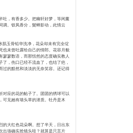
半吐，有香多少。把幽轩好梦，等闲薰
同调。钗凤香分，鬓蝉影动，此情云
冰肌玉骨铅华洗净，花朵却未有完全绽
死也未曾吐露给自己的情郎。花容月貌
有寥寥数语，而那恬然的态度确实教人
子了，伤口已经不流血了，也结了疤，
而过的黯然和淡淡的无奈笑容。还记得
析对应的花的帖子了。团团的绣球可以
，可见她有墙头草的潜质。牡丹是木
烈的大红色花朵啊。想了半天，日出东
次出场确实抢镜头哇？就算是只言片