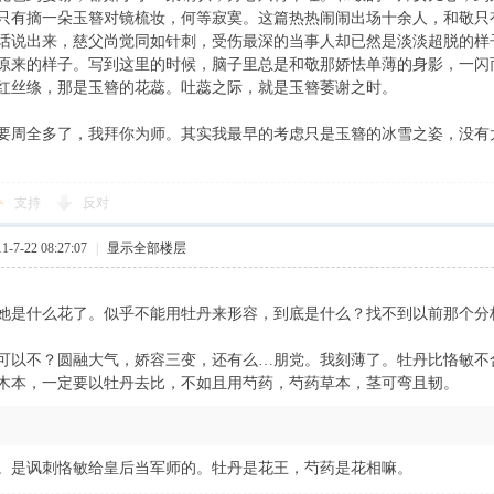
只有摘一朵玉簪对镜梳妆，何等寂寞。这篇热热闹闹出场十余人，和敬只
话说出来，慈父尚觉同如针刺，受伤最深的当事人却已然是淡淡超脱的样
原来的样子。写到这里的时候，脑子里总是和敬那娇怯单薄的身影，一闪
红丝绦，那是玉簪的花蕊。吐蕊之际，就是玉簪萎谢之时。
要周全多了，我拜你为师。其实我最早的考虑只是玉簪的冰雪之姿，没有太
支持
反对
7-22 08:27:07
|
显示全部楼层
她是什么花了。似乎不能用牡丹来形容，到底是什么？找不到以前那个分
可以不？圆融大气，娇容三变，还有么…朋党。我刻薄了。牡丹比恪敏不
木本，一定要以牡丹去比，不如且用芍药，芍药草本，茎可弯且韧。
。是讽刺恪敏给皇后当军师的。牡丹是花王，芍药是花相嘛。