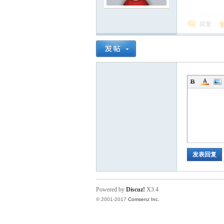
回复
发表回复
Powered by
Discuz!
X3.4
© 2001-2017
Comsenz Inc.