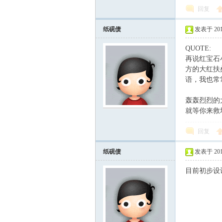
回复
纸砚债
发表于 2011-
QUOTE:
再说红宝石
方的大红扶
语，我也常
轰轰烈烈的
就等你来救
回复
纸砚债
发表于 2011-
目前初步设