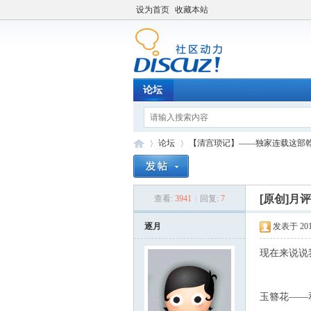
设为首页
收藏本站
论坛
论坛
【清宫琐记】——独家连载这部
[原创]月
查看:
3941
|
回复:
7
Di
»
›
逐月
发表于 2011-
现在来说说
玉簪花——