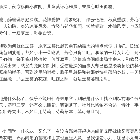
柄深，夜凉移向小窗阴。儿童莫讶心难展，未展心时玉似簪。
池，醉簪误堕庭深窈。花神爱护，绀罗轻衬，绿云低绕。秋意重缄，芳心
，人初悄。冷沁冰壶风袅。肯轻与铅华相照。湘兰标致，水仙风度，也应
分付，一庭寒玉，对妆台晓。
和敬为何就似玉簪，原来玉簪比起其余花朵最大的特点就似“未展”。任她
花苞到萎谢，都如小小一朵喇叭，芳心只肯半吐。和敬的一片女儿心，到
只有摘一朵玉簪对镜梳妆，何等寂寞。这篇热热闹闹出场十余人，和敬只
话说出来，慈父尚觉同如针刺，受伤最深的当事人却已然是淡淡超脱的样
原来的样子。写到这里的时候，脑子里总是和敬那娇怯单薄的身影，一闪
红丝绦，那是玉簪的花蕊。吐蕊之际，就是玉簪萎谢之时。
她是什么花了。似乎不能用牡丹来形容，到底是什么？找不到以前那个分
气，娇容三变，还有么…朋党。我刻薄了。牡丹比恪敏不合适，诗社一事
以牡丹去比，不如且用芍药，芍药草本，茎可弯且韧。
小九同学。什么花，又忘了。有没有那种开得热热闹闹花团锦簇又轰轰烈
桑花吧。热热闹闹的蔷薇和山茶也差强人意。是我偏爱小九，还是小九每