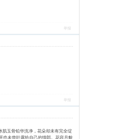
举报
举报
冰肌玉骨铅华洗净，花朵却未有完全绽
死也未曾吐露给自己的情郎。花容月貌