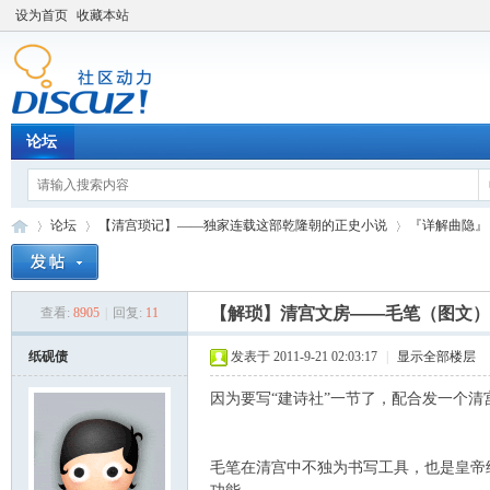
设为首页
收藏本站
论坛
论坛
【清宫琐记】——独家连载这部乾隆朝的正史小说
『详解曲隐』
【解琐】清宫文房——毛笔（图文）
查看:
8905
|
回复:
11
Di
»
›
›
纸砚债
发表于 2011-9-21 02:03:17
|
显示全部楼层
因为要写“建诗社”一节了，配合发一个清
毛笔在清宫中不独为书写工具，也是皇帝