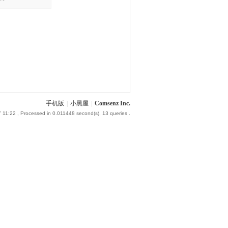
手机版
|
小黑屋
|
Comsenz Inc.
 11:22
, Processed in 0.011448 second(s), 13 queries .