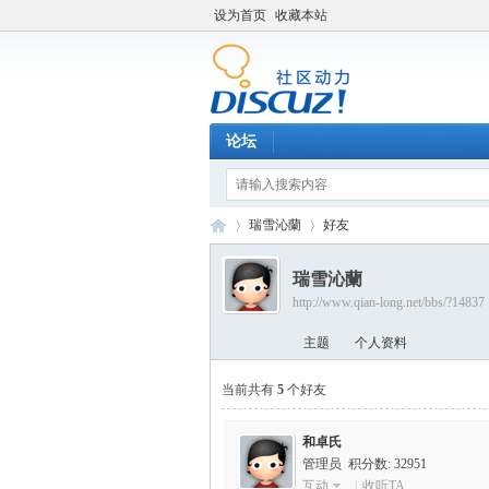
设为首页
收藏本站
论坛
瑞雪沁蘭
好友
瑞雪沁蘭
http://www.qian-long.net/bbs/?14837
Di
›
›
主题
个人资料
当前共有
5
个好友
和卓氏
管理员 积分数: 32951
互动
|
收听TA