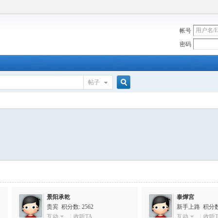
帐号
密码
帖子
搜
索
景阳承乾
泰燁宮
贵宾 积分数: 2562
新手上路 积分数:
互动
|
收听TA
互动
|
收听T