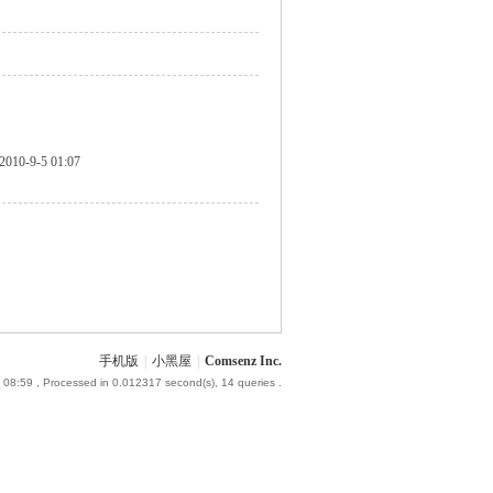
2010-9-5 01:07
手机版
|
小黑屋
|
Comsenz Inc.
 08:59
, Processed in 0.012317 second(s), 14 queries .