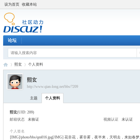
设为首页
收藏本站
论坛
熙玄
个人资料
熙玄
http://www.qian-long.net/bbs/?209
Di
›
›
主题
个人资料
熙玄
(UID: 209)
邮箱状态
未验证
视频认证
未认证
个人签名
[IMG]/photo/bbs/qm016.jpg[/IMG] 花非花，雾非雾，夜半来，天明去