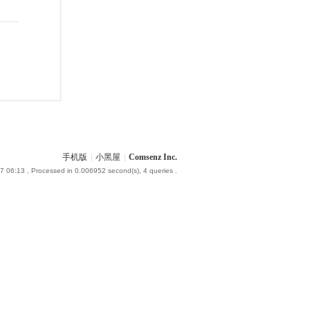
手机版
|
小黑屋
|
Comsenz Inc.
7 06:13
, Processed in 0.006952 second(s), 4 queries .