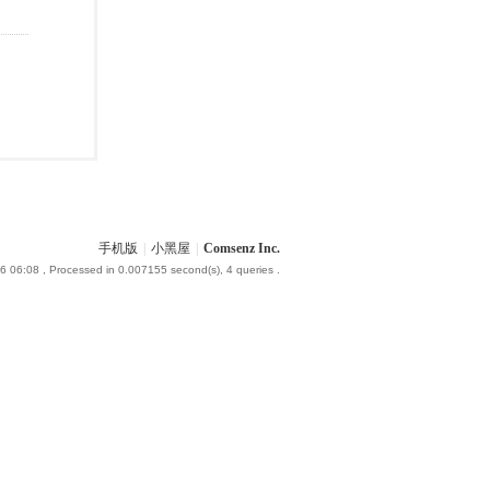
手机版
|
小黑屋
|
Comsenz Inc.
6 06:08
, Processed in 0.007155 second(s), 4 queries .