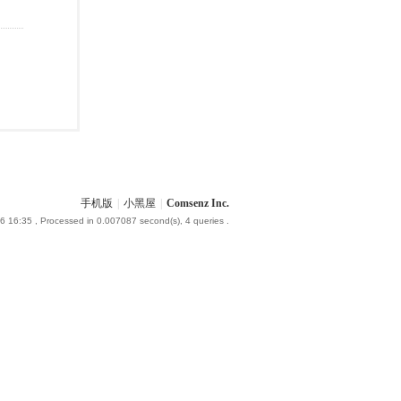
手机版
|
小黑屋
|
Comsenz Inc.
6 16:35
, Processed in 0.007087 second(s), 4 queries .