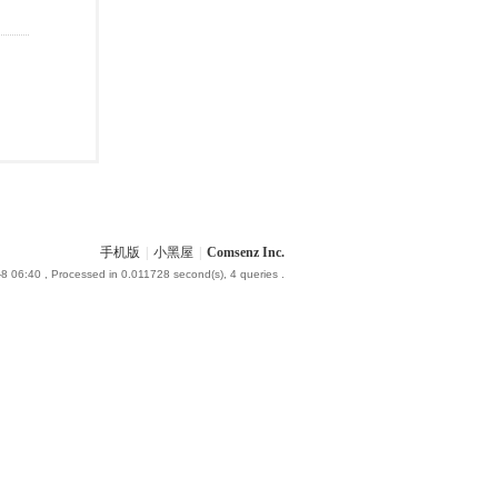
手机版
|
小黑屋
|
Comsenz Inc.
8 06:40
, Processed in 0.011728 second(s), 4 queries .